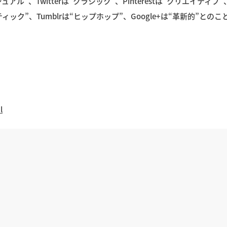
アル”、Twitterは“クラシック”、Pinterestは“クリエイティブ”、L
ティック”、Tumblrは“ヒップホップ”、Google+は“革新的”とのこ
l